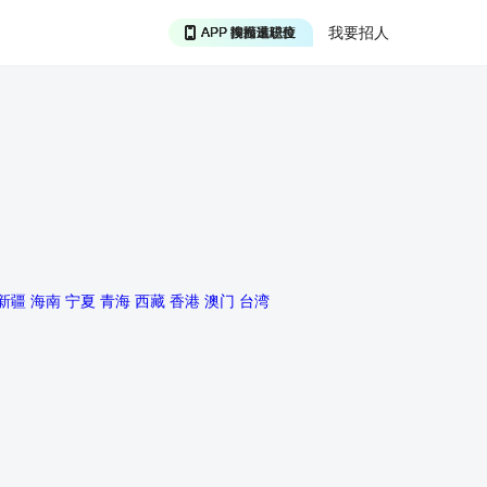
我要招人
APP 投精准职位
APP 搜海量职位
APP 聊投递进度
APP 淘面试经验
新疆
海南
宁夏
青海
西藏
香港
澳门
台湾