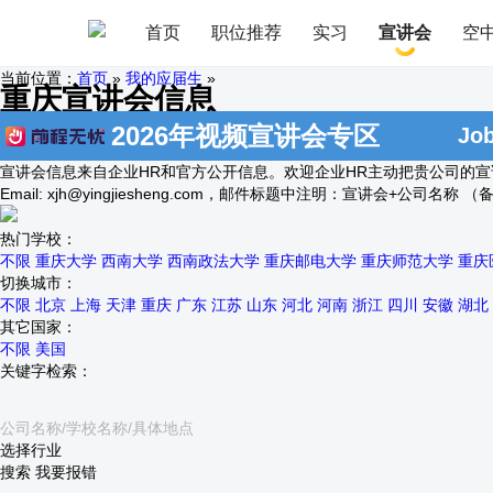
首页
职位推荐
实习
宣讲会
空
当前位置：
首页
»
我的应届生
»
重庆宣讲会信息
2026年视频宣讲会专区
J
宣讲会信息来自企业HR和官方公开信息。欢迎企业HR主动把贵公司的
Email:
xjh@yingjiesheng.com
，邮件标题中注明：宣讲会+公司名称 （
热门学校：
不限
重庆大学
西南大学
西南政法大学
重庆邮电大学
重庆师范大学
重庆
切换城市：
不限
北京
上海
天津
重庆
广东
江苏
山东
河北
河南
浙江
四川
安徽
湖北
其它国家：
不限
美国
关键字检索：
选择行业