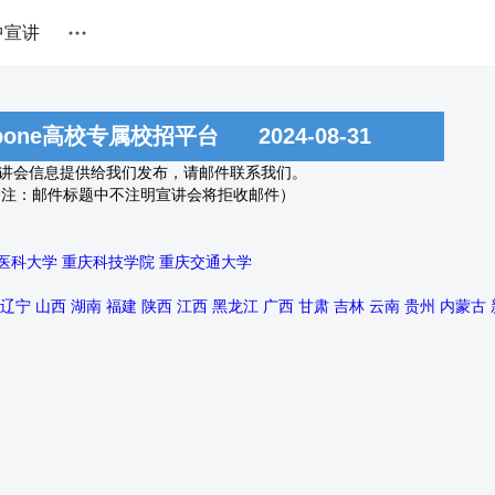
中宣讲
obone高校专属校招平台
2024-08-31
宣讲会信息提供给我们发布，请邮件联系我们。
备注：邮件标题中不注明宣讲会将拒收邮件）
医科大学
重庆科技学院
重庆交通大学
辽宁
山西
湖南
福建
陕西
江西
黑龙江
广西
甘肃
吉林
云南
贵州
内蒙古