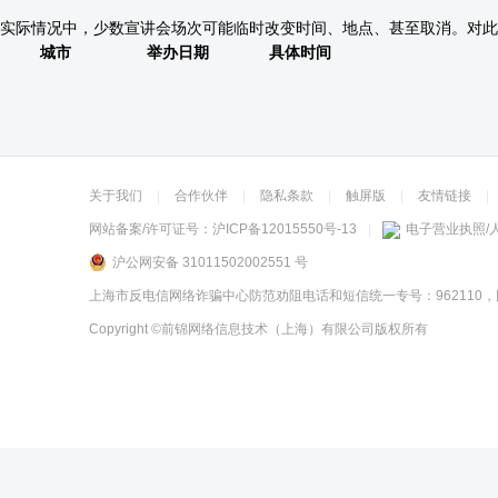
实际情况中，少数宣讲会场次可能临时改变时间、地点、甚至取消。对此
城市
举办日期
具体时间
关于我们
|
合作伙伴
|
隐私条款
|
触屏版
|
友情链接
|
网站备案/许可证号：
沪ICP备12015550号-13
|
电子营业执照/
沪公网安备 31011502002551 号
上海市反电信网络诈骗中心防范劝阻电话和短信统一专号：962110，
Copyright
©前锦网络信息技术（上海）有限公司
版权所有